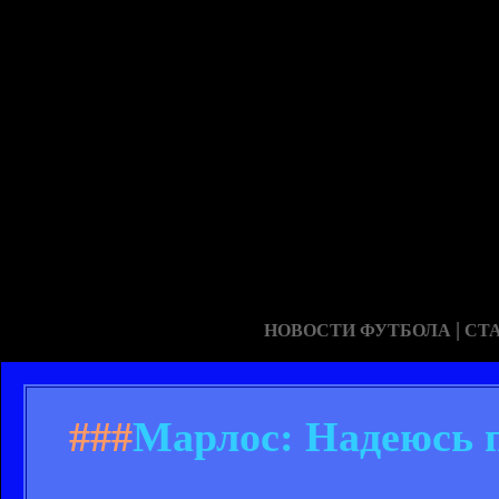
|
НОВОСТИ ФУТБОЛА
СТ
###
Марлос: Надеюсь 