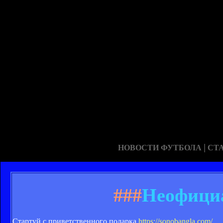
|
НОВОСТИ ФУТБОЛА
СТ
###
Неофици
Стартуй с приветственного подарка
https://sonobangla.com/