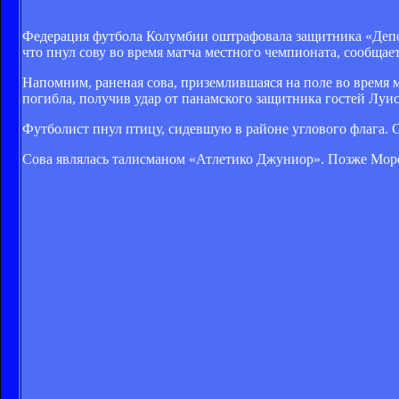
Федерация футбола Колумбии оштрафовала защитника «Депор
что пнул сову во время матча местного чемпионата, сообща
Напомним, раненая сова, приземлившаяся на поле во время
погибла, получив удар от панамского защитника гостей Луи
Футболист пнул птицу, сидевшую в районе углового флага. С
Сова являлась талисманом «Атлетико Джуниор». Позже Мор