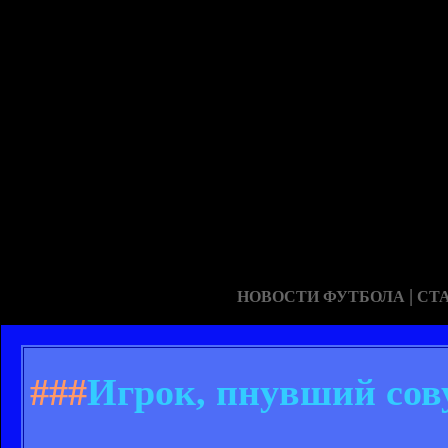
|
НОВОСТИ ФУТБОЛА
СТ
###
Игрок, пнувший сов