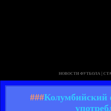
|
НОВОСТИ ФУТБОЛА
СТ
###
Колумбийский 
употреб