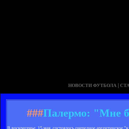
|
НОВОСТИ ФУТБОЛА
СТ
###
Палермо: "Мне б
В воскресенье, 15 мая, состоялось очередное аргентинское "