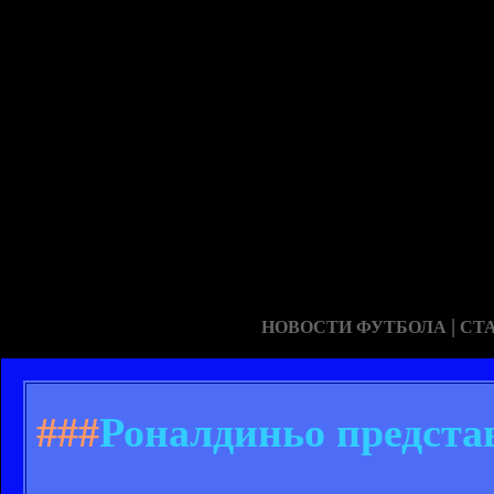
|
НОВОСТИ ФУТБОЛА
СТ
###
Роналдиньо предста