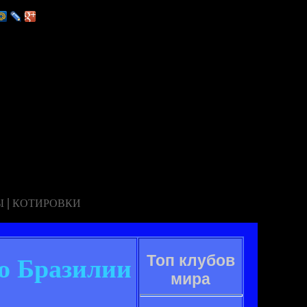
|
Ы
КОТИРОВКИ
Топ клубов
ю Бразилии
мира