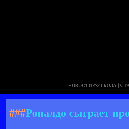
|
НОВОСТИ ФУТБОЛА
СТ
###
Роналдо сыграет пр